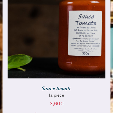
AJOUTER AU PANIER
/
DÉTAILS
Sauce tomate
la pièce
3,60
€