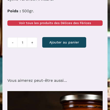
Poids :
500gr.
Voir tous les produits des Délices des Férices
quantité
Ajouter au panier
de
Pâtes
Maccheronni
Bio
Vous aimerez peut-être aussi…