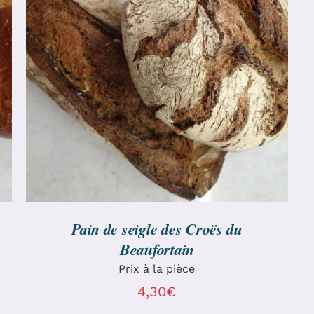
AJOUTER AU PANIER
/
DÉTAILS
Pain de seigle des Croës du
Beaufortain
Prix à la pièce
4,30
€