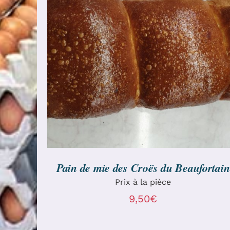
AJOUTER AU PANIER
/
DÉTAILS
Pain de mie des Croës du Beaufortain
Prix à la pièce
9,50
€