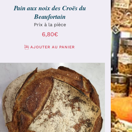
Pain aux noix des Croës du
Beaufortain
Prix à la pièce
6,80
€
AJOUTER AU PANIER
AJOUTER AU PANIER
/
DÉTAILS