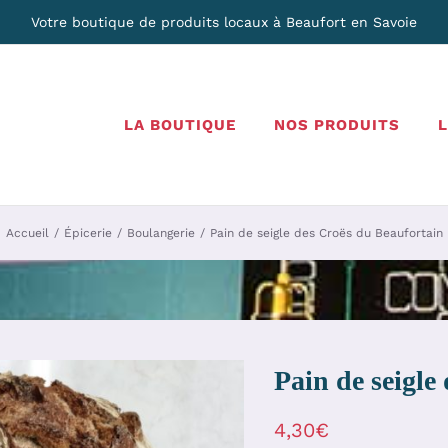
Votre boutique de produits locaux à Beaufort en Savoie
LA BOUTIQUE
NOS PRODUITS
Accueil
Épicerie
Boulangerie
Pain de seigle des Croës du Beaufortain
Pain de seigle
4,30
€