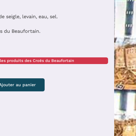
e seigle, levain, eau, sel.
s du Beaufortain.
 les produits des Croës du Beaufortain
Ajouter au panier