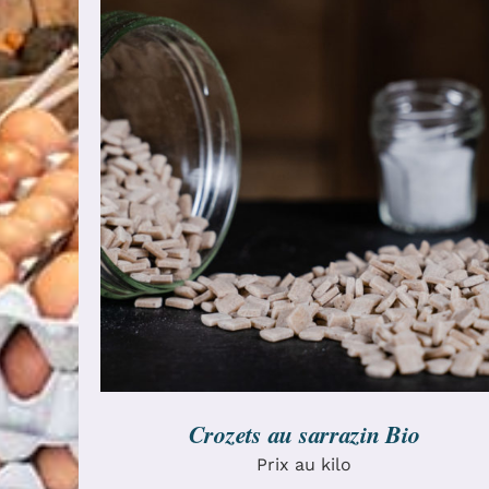
CHOIX DES OPTIONS
/
DÉTAILS
Crozets au sarrazin Bio
Prix au kilo