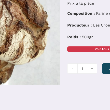
Prix à la pièce
Composition :
Farine d
Producteur :
Les Croe
Poids :
500gr
Voir tous
quantité
de
Pain
de
seigle
des
Croës