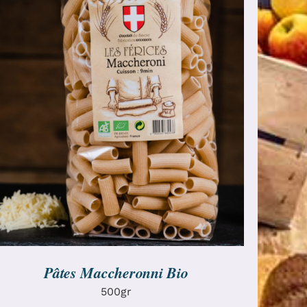
AJOUTER AU PANIER
/
DÉTAILS
Pâtes Maccheronni Bio
500gr