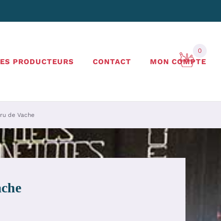
0
LES PRODUCTEURS
CONTACT
MON COMPTE
Cru de Vache
ache