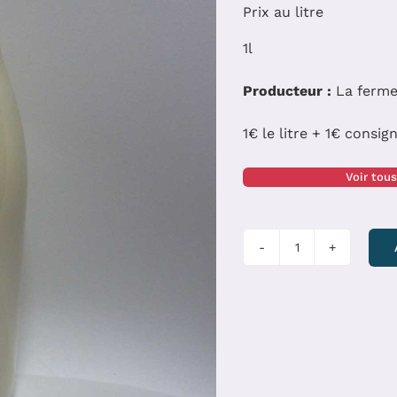
Prix au litre
1l
Producteur :
La ferme
1€ le litre + 1€ consig
Voir tous
quantité
de
Lait
Cru
de
Vache