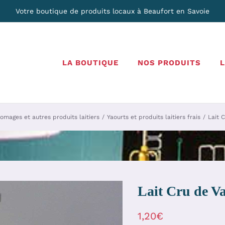
Votre boutique de produits locaux à Beaufort en Savoie
LA BOUTIQUE
NOS PRODUITS
omages et autres produits laitiers
Yaourts et produits laitiers frais
Lait 
Lait Cru de V
1,20
€