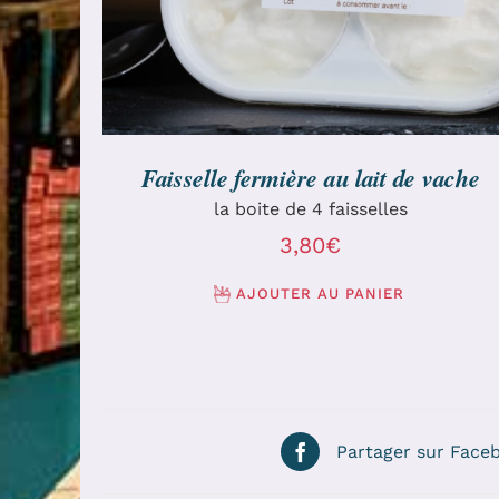
Faisselle fermière au lait de vache
la boite de 4 faisselles
3,80
€
AJOUTER AU PANIER
Partager sur Face