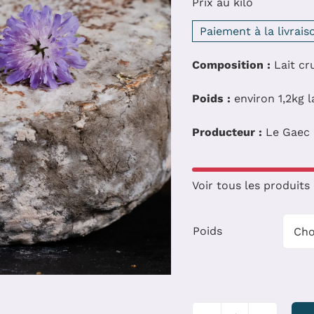
Prix au kilo
Paiement à la livrais
Composition :
Lait cr
Poids :
environ 1,2kg l
Producteur :
Le Gaec 
Voir tous les produit
Poids
quantité