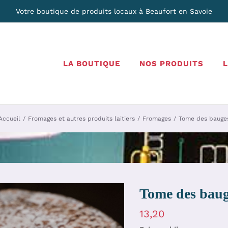
Votre boutique de produits locaux à Beaufort en Savoie
LA BOUTIQUE
NOS PRODUITS
Accueil
Fromages et autres produits laitiers
Fromages
Tome des bauge
Tome des bau
13,20