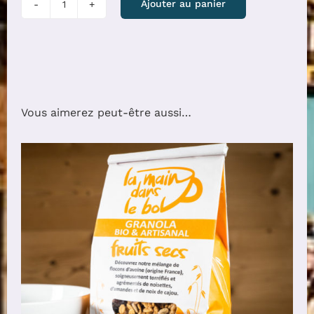
Ajouter au panier
de
Granola
Cacahuètes
raisins
Vous aimerez peut-être aussi…
CHOIX DES OPTIONS
/
DÉTAILS