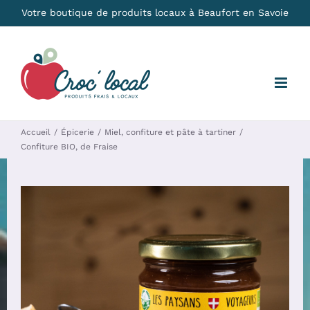
Passer
Votre boutique de produits locaux à Beaufort en Savoie
au
contenu
Accueil
Épicerie
Miel, confiture et pâte à tartiner
Confiture BIO, de Fraise