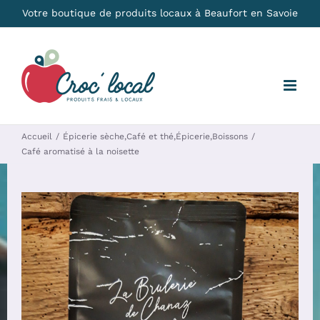
Passer
Votre boutique de produits locaux à Beaufort en Savoie
au
contenu
Accueil
Épicerie sèche
,
Café et thé
,
Épicerie
,
Boissons
Café aromatisé à la noisette