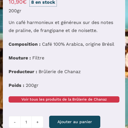
10,90
€
8 en stock
200gr
Un café harmonieux et généreux sur des notes
de praline, de frangipane et de noisette.
Composition :
Café 100% Arabica, origine Brésil
Mouture :
Filtre
Producteur :
Brûlerie de Chanaz
Poids :
200gr
Voir tous les produits de la Brûlerie de Chanaz
quantité
Ajouter au panier
de