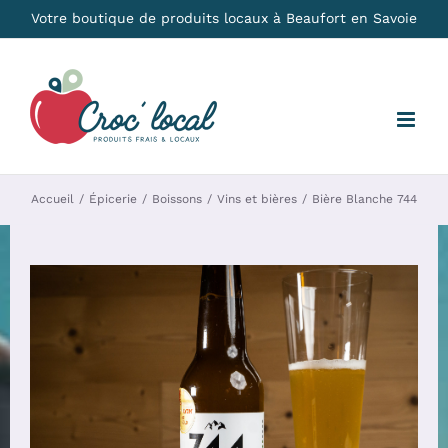
Passer
Votre boutique de produits locaux à Beaufort en Savoie
au
contenu
Accueil
Épicerie
Boissons
Vins et bières
Bière Blanche 744