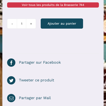
Voir tous les produits de la Brasserie 744
quantité
Ajouter au panier
de
Bière
Blanche
744
Partager sur Facebook
Tweeter ce produit
Partager par Mail