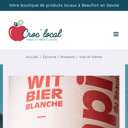
Passer
Votre boutique de produits locaux à Beaufort en Savoie
au
contenu
Accueil
Épicerie
Boissons
Vins et bières