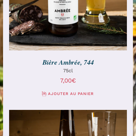
Bière Ambrée, 744
75cl
7,00
€
AJOUTER AU PANIER