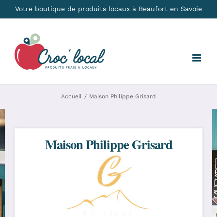
Passer
Votre boutique de produits locaux à Beaufort en Savoie
au
contenu
Accueil
Maison Philippe Grisard
Maison Philippe Grisard