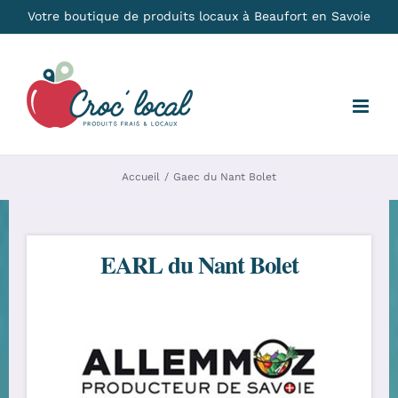
Passer
Votre boutique de produits locaux à Beaufort en Savoie
au
contenu
Accueil
Gaec du Nant Bolet
EARL du Nant Bolet