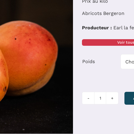
Prix au kilo
Abricots Bergeron
Producteur :
Earl la 
Voir tou
Poids
quantité
de
Abricot