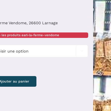
ferme Vendome, 26600 Larnage
s les produits earl-la-ferme-vendome

Ajouter au panier